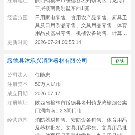
注册地址
陕西省榆林市绥德县名州镇南区（龙湾）
三层楼南侧别墅东西1院
经营范围
日用家电零售、食用农产品零售、厨具卫
具及日用杂品零售、文具用品零售、体育
用品及器材零售、机械设备销售、计算机
软硬件及辅助设备零售、劳动保护用品销
更新时间
2026-07-24 00:55:14
售、针纺织品销售、金属工具销售、特种
劳动防护用品销售、办公用品销售、日用
绥德县沐承兴消防器材有限公司
存续
百货销售、服装服饰批发、通讯设备销
售、五金产品批发、办公设备耗材销售、
公司法人
任随忠
物联网设备销售、办公设备销售、光通信
注册资本
50万人民币
设备销售、安防设备销售、医护人员防护
成立日期
2026-07-17
用品零售、信息安全设备销售、金属制品
注册地址
陕西省榆林市绥德县名州镇龙湾榆烟公寓
销售、安全系统监控服务、人工智能行业
门洞向南1.2.3间门市
应用系统集成服务
经营范围
消防器材销售、安防设备销售、体育用品
及器材批发、文具用品零售、文具用品批