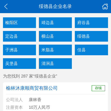
绥德县企业名录
榆阳区
靖边县
府谷县
定边县
横山县
绥德县
子洲县
米脂县
佳县
吴堡县
清涧县
为您找到 287 家“绥德县企业”
榆林沐康顺商贸有限公司
存续
公司法人
康林香
注册资本
10万人民币