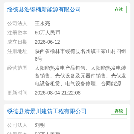
艺、术品、收藏品鉴定评估服务、技术服
绥德县浩键楠新能源有限公司
存续
务、技术开发、技术咨询、技术交流、技
术转让、技术推广、软件开发、人工智能
公司法人
王永亮
应用软件开发、网络与信息安全软件开
注册资本
60万人民币
发、计算机软硬件及辅助设备批发、广告
成立日期
2026-06-12
发布、广告设计、代理、广告制作、平面
注册地址
陕西省榆林市绥德县名州镇王家山村四组
设计、在线数据处理与交易处理业务、第
6号
一类增值电信业务、互联网信息服务
经营范围
太阳能热发电产品销售、太阳能热发电装
备销售、光伏设备及元器件销售、光伏发
电设备租赁、电气设备修理、合同能源管
理、工程和技术研究和试验发展、技术服
更新时间
2026-08-04 21:22:08
务、技术开发、技术咨询、技术交流、技
术转让、技术推广、发电业务、输电业
绥德县清景川建筑工程有限公司
存续
务、供、电业务
公司法人
刘明