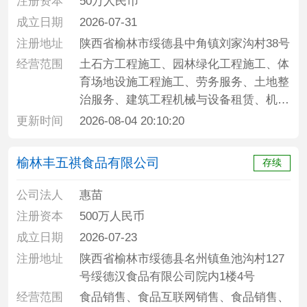
注册资本
50万人民币
成立日期
2026-07-31
注册地址
陕西省榆林市绥德县中角镇刘家沟村38号
经营范围
土石方工程施工、园林绿化工程施工、体
育场地设施工程施工、劳务服务、土地整
治服务、建筑工程机械与设备租赁、机械
设备租赁、建筑防水卷材产品销售、建筑
更新时间
2026-08-04 20:10:20
材料销售、建筑装饰材料销售、建筑砌块
销售、建筑用钢筋产品销售、水泥制品销
榆林丰五祺食品有限公司
存续
售、五金产品零售、装卸搬运、建设工程
施工、施工专业作业、建筑劳务分包、住
公司法人
惠苗
宅室内装饰装修
注册资本
500万人民币
成立日期
2026-07-23
注册地址
陕西省榆林市绥德县名州镇鱼池沟村127
号绥德汉食品有限公司院内1楼4号
经营范围
食品销售、食品互联网销售、食品销售、