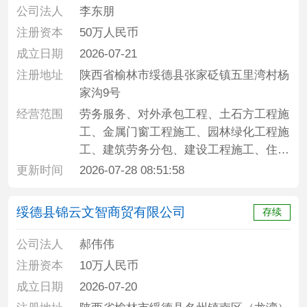
质建筑材料销售、建筑装饰材料销售、建
公司法人
李东朋
筑砌块销售、保温材料销售、防腐材料销
注册资本
50万人民币
售、防火封堵材料销售、水泥制品销售、
成立日期
2026-07-21
劳动保护用品销售、消防器材销售、非电
注册地址
陕西省榆林市绥德县张家砭镇五里湾村杨
力家用器具销售、电工器材销售、电子产
家沟9号
品销售、林业产品销售
经营范围
劳务服务、对外承包工程、土石方工程施
工、金属门窗工程施工、园林绿化工程施
工、建筑劳务分包、建设工程施工、住宅
室内装饰装修
更新时间
2026-07-28 08:51:58
绥德县锦云文智商贸有限公司
存续
公司法人
郝伟伟
注册资本
10万人民币
成立日期
2026-07-20