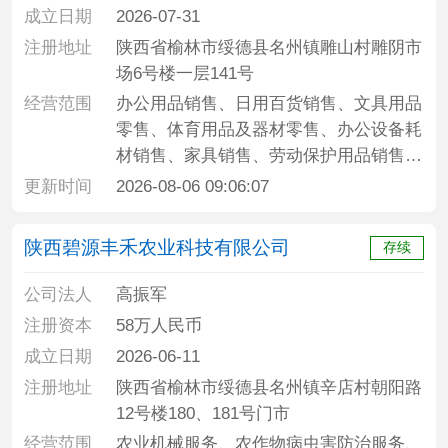
成立日期
2026-07-31
注册地址
陕西省榆林市绥德县名州镇雕山村雕阴市
场6号楼一层141号
经营范围
办公用品销售、日用百货销售、文具用品
零售、体育用品及器材零售、办公设备耗
材销售、家具销售、劳动保护用品销售、
服装服饰零售、办公设备销售、厨具卫具
更新时间
2026-08-06 09:06:07
及日用杂品批发、家用电器销售、建筑材
料销售、广告设计、代理、广告制作、广
陕西碧源丰禾农业科技有限公司
存续
告发布、专业保洁、清洗、消毒服务、家
政服务、环保咨询服务
公司法人
高振军
注册资本
58万人民币
成立日期
2026-06-11
注册地址
陕西省榆林市绥德县名州镇辛店村朝阳路
12号楼180、181号门市
经营范围
农业机械服务、农作物病虫害防治服务、