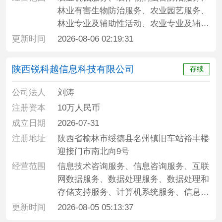
林业有害生物防治服务、农业园艺服务、
林业专业及辅助性活动、农业专业及辅助
性活动、农林牧副渔业专业机械的安装、
更新时间
2026-08-06 02:19:31
维修、肥料销售、林业产品销售、农用薄
膜销售、农副产品销售、农林牧渔机械配
陕西锐科越信息科技有限公司
存续
件销售、化工产品销售、农、林、牧、
副、渔业专业机械的销售、智能农机装备
公司法人
刘涛
销售、农业机械销售、机械设备销售、塑
注册资本
10万人民币
料制品销售、五金产品零售、农作物种子
成立日期
2026-07-31
经营、草种生产经营
注册地址
陕西省榆林市绥德县名州镇旧车站裕丰楼
迎接门市南北向9号
经营范围
信息技术咨询服务、信息咨询服务、互联
网数据服务、数据处理服务、数据处理和
存储支持服务、计算机系统服务、信息系
统集成服务、专业设计服务、大数据服
更新时间
2026-08-05 05:13:37
务、人工智能行业应用系统集成服务、